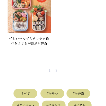
忙しいママでもラクラク作
れる子どもが喜ぶお弁当
1
2
すべて
#おやつ
#お弁当
#ダイエット
#作りおき
#子ども